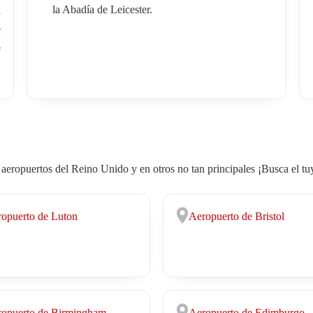
la Abadía de Leicester.
a
e
e
 aeropuertos del Reino Unido y en otros no tan principales ¡Busca el tu
opuerto de Luton
Aeropuerto de Bristol
opuerto de Birmingham
Aeropuerto de Edimburgo