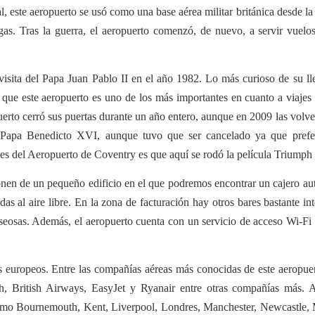
 este aeropuerto se usó como una base aérea militar británica desde l
as. Tras la guerra, el aeropuerto comenzó, de nuevo, a servir vuelo
visita del Papa Juan Pablo II en el año 1982. Lo más curioso de su l
 que este aeropuerto es uno de los más importantes en cuanto a viajes 
rto cerró sus puertas durante un año entero, aunque en 2009 las volverí
del Papa Benedicto XVI, aunque tuvo que ser cancelado ya que prefe
s del Aeropuerto de Coventry es que aquí se rodó la película Triumph i
nen de un pequeño edificio en el que podremos encontrar un cajero au
s al aire libre. En la zona de facturación hay otros bares bastante in
aseosas. Además, el aeropuerto cuenta con un servicio de acceso Wi-Fi
os europeos. Entre las compañías aéreas más conocidas de este aeropu
British Airways, EasyJet y Ryanair entre otras compañías más. A
 como Bournemouth, Kent, Liverpool, Londres, Manchester, Newcastle, M