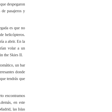
a que despegaron
s de pasajeros y
legada es que no
de helicópteros.
a a abrir. En la
rían volar a un
n the Skies II.
tomático, un bar
teresantes donde
 que tendrás que
erto encontramos
demás, en este
adrid, las Islas