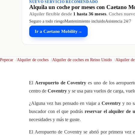
NUEVO SERVICIO RECOMENDADO
Alquila un coche por meses con Caetano Mo
Alquiler flexible desde
1 hasta 36 meses
. Coches nuevos
Seguro a todo riesgo
Mantenimiento incluido
Asistencia 24/7
Ir a Caetano Mobility
→
Pepecar
Alquiler de coches
Alquiler de coches en Reino Unido
Alquiler d
El
Aeropuerto de Coventry
es uno de los aeropuert
centro de
Coventry
y se usa para vuelos de carga, vuel
¿Alguna vez has pensado en viajar a
Coventry
y no s
buscador con el que podrás
reservar el alquiler de
necesidades y más te guste.
El Aeropuerto de Coventry se abrió por primera vez e