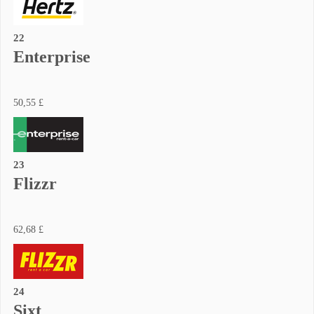
22
Enterprise
50,55 £
23
Flizzr
62,68 £
24
Sixt