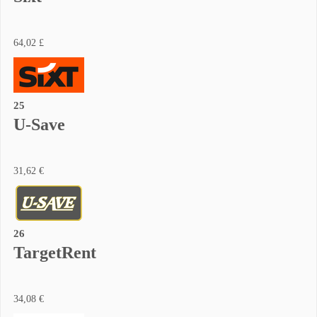
64,02 £
25
U-Save
31,62 €
26
TargetRent
34,08 €