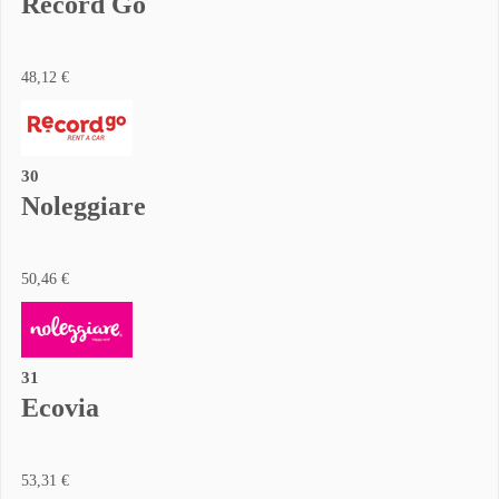
Record Go
48,12 €
30
Noleggiare
50,46 €
31
Ecovia
53,31 €