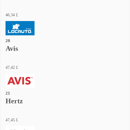
46,34 £
20
Avis
47,42 £
21
Hertz
47,45 £