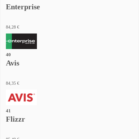
Enterprise
84,28 €
40
Avis
84,35 €
41
Flizzr