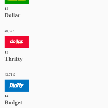
12
Dollar
40,57 £
13
Thrifty
42,71 £
14
Budget