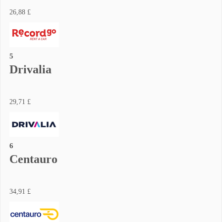
26,88 £
5
Drivalia
29,71 £
6
Centauro
34,91 £