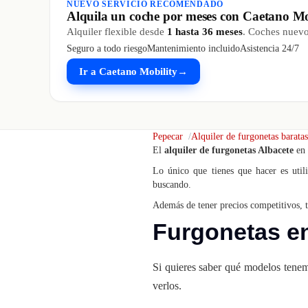
NUEVO SERVICIO RECOMENDADO
Alquila un coche por meses con Caetano Mo
Alquiler flexible desde
1 hasta 36 meses
. Coches nuevos
Seguro a todo riesgo
Mantenimiento incluido
Asistencia 24/7
Ir a Caetano Mobility
→
Pepecar
Alquiler de furgonetas baratas
El
alquiler de furgonetas Albacete
en 
Lo único que tienes que hacer es util
buscando.
Además de tener precios competitivos, t
Furgonetas en
Si quieres saber qué modelos tenemo
verlos.