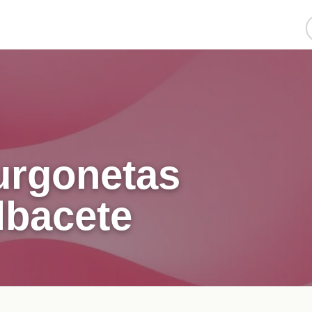
furgonetas
lbacete