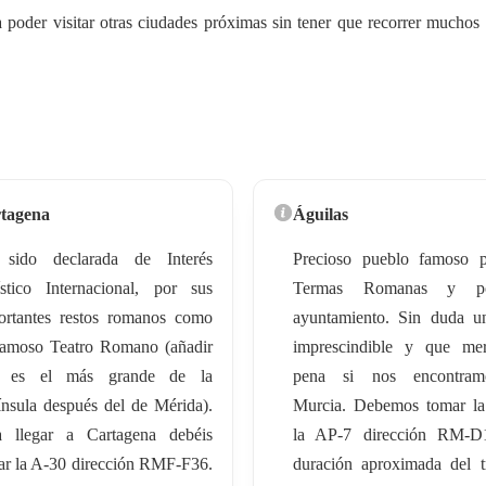
poder visitar otras ciudades próximas sin tener que recorrer muchos 
tagena
Águilas
sido declarada de Interés
Precioso pueblo famoso p
ístico Internacional, por sus
Termas Romanas y p
ortantes restos romanos como
ayuntamiento. Sin duda u
famoso Teatro Romano (añadir
imprescindible y que mer
 es el más grande de la
pena si nos encontra
ínsula después del de Mérida).
Murcia. Debemos tomar la
a llegar a Cartagena debéis
la AP-7 dirección RM-D
ar la A-30 dirección RMF-F36.
duración aproximada del t