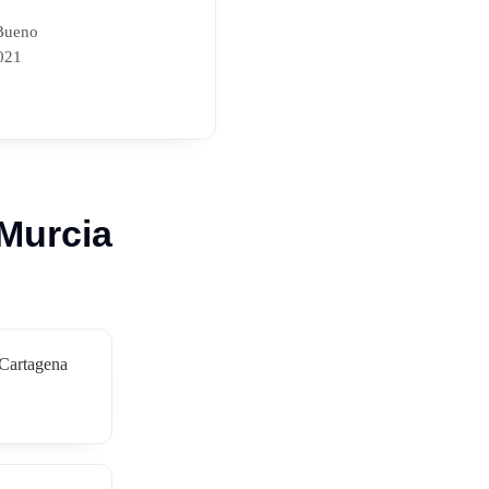
.
 Bueno
021
 Murcia
 Cartagena