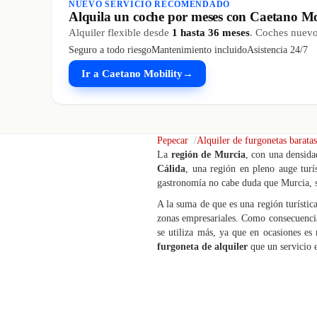
NUEVO SERVICIO RECOMENDADO
Alquila un coche por meses con Caetano Mo
Alquiler flexible desde
1 hasta 36 meses
. Coches nuevos
Seguro a todo riesgo
Mantenimiento incluido
Asistencia 24/7
Ir a Caetano Mobility
→
Pepecar
Alquiler de furgonetas baratas
La
región de Murcia
, con una densida
Cálida
, una región en pleno auge turí
gastronomía no cabe duda que Murcia, se
A la suma de que es una región turísti
zonas empresariales. Como consecuencia
se utiliza más, ya que en ocasiones es
furgoneta de alquiler
que un servicio 