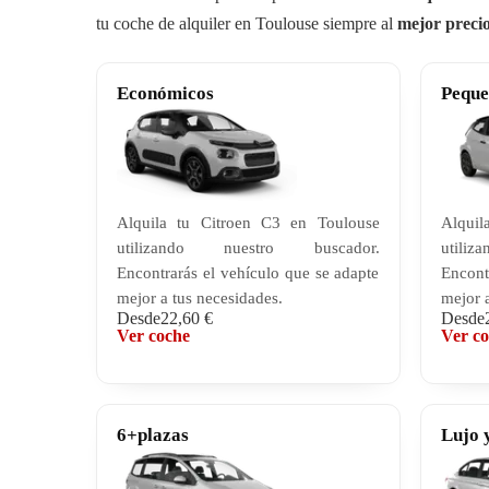
tu coche de alquiler en Toulouse siempre al
mejor preci
Económicos
Peque
Alquila tu Citroen C3 en Toulouse
Alquil
utilizando nuestro buscador.
utili
Encontrarás el vehículo que se adapte
Encont
mejor a tus necesidades.
mejor a
Desde
22,60 €
Desde
Ver coche
Ver c
6+plazas
Lujo 