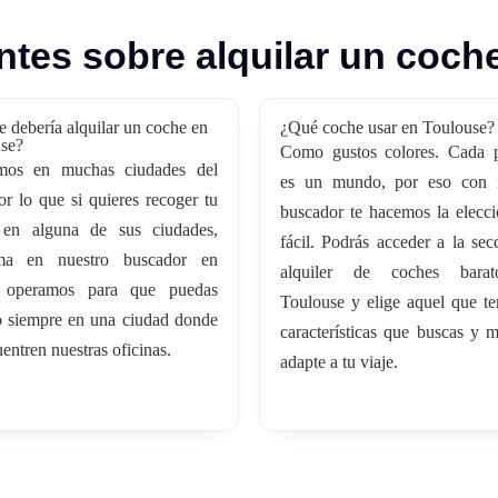
tes sobre alquilar un coch
 debería alquilar un coche en
¿Qué coche usar en Toulouse?
se?
Como gustos colores. Cada 
mos en muchas ciudades del
es un mundo, por eso con n
or lo que si quieres recoger tu
buscador te hacemos la elecc
 en alguna de sus ciudades,
fácil. Podrás acceder a la sec
rma en nuestro buscador en
alquiler de coches bara
s operamos para que puedas
Toulouse y elige aquel que te
o siempre en una ciudad donde
características que buscas y m
entren nuestras oficinas.
adapte a tu viaje.