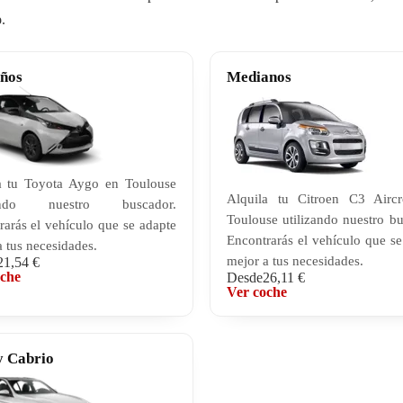
o
.
ños
Medianos
a tu Toyota Aygo en Toulouse
Alquila tu Citroen C3 Airc
zando nuestro buscador.
Toulouse utilizando nuestro bu
rarás el vehículo que se adapte
Encontrarás el vehículo que se
 tus necesidades.
mejor a tus necesidades.
21,54 €
oche
Desde
26,11 €
Ver coche
y Cabrio