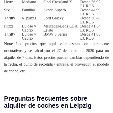
Hertz
Mediano
Opel Crossland X
Desde 36,92
EUROS
Sixt
Familiar
Skoda Superb
Desde 44,99
EUROS
Thrifty
6+plazas
Ford Galaxy
Desde 36,48
EUROS
Flizzr
Lujoso y
Mercedes-Benz CLA
Desde 41,54
Cabrio
Estate
EUROS
Thrifty
Lujoso y
BMW 3 Series
Desde 41,85
Cabrio
EUROS
Nota: Los precios que aquí se muestran son meramente
orientativos y se calcularon el 27 de marzo de 2020 para un
alquiler de 7 días. Estos precios pueden cambiar dependiendo de
la fecha, el punto de recogida / entrega, el proveedor, el modelo
de coche, etc.
Preguntas frecuentes sobre
alquiler de coches en Leipzig