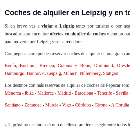
Coches de alquiler en Leipzig y en 
Si en breve vas a
viajar a Leipzig
tanto por turismo o por neg
buscador para encontrar
ofertas en alquiler de coches
y comprobar 
para moverte por Leipzig y sus alrededores.
Con pepecar.com puedes reservar coches de alquiler en una gran cant
Berlín
,
Bochum
,
Bremen
,
Colonia y Bonn
,
Dortmund
,
Dresde
Hamburgo
,
Hannover
,
Leipzig
,
Múnich
,
Núremberg
,
Stuttgart
Los destinos con más reservas de alquiler de coches de Pepecar son:
Menorca
-
Ibiza
-
Mallorca
-
Madrid
-
Barcelona
-
Tenerife
-
Sevilla
Santiago
-
Zaragoza
-
Murcia
-
Vigo
-
Córdoba
-
Girona
-
A Coruña
¿Tu próximo destino será uno de ellos o prefieres elegir entre
todos l