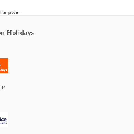
Por precio
on Holidays
ce