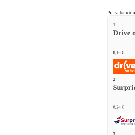
Por valoración
1
Drive 
8,16 €
2
Surpri
8,24 €
3