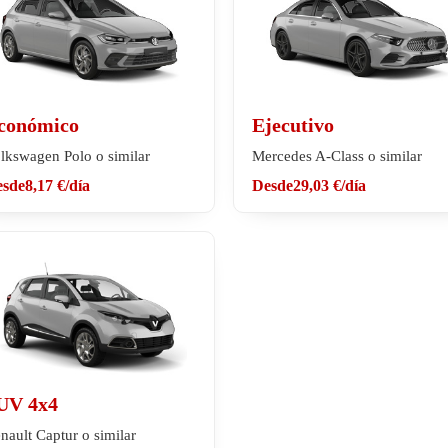
conómico
Ejecutivo
lkswagen Polo o similar
Mercedes A-Class o similar
esde
8,17 €
/día
Desde
29,03 €
/día
UV 4x4
nault Captur o similar