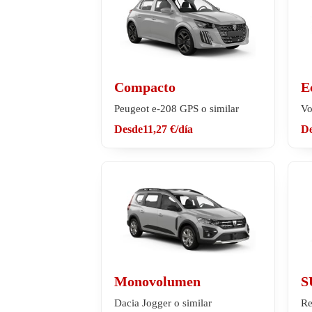
Compacto
E
Peugeot e-208 GPS o similar
Vo
Desde
11,27 €
/día
D
Monovolumen
S
Dacia Jogger o similar
Re