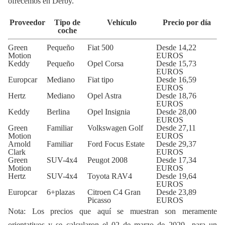
ofrecemos en Derby.
Proveedor
Tipo de
Vehículo
Precio por día
coche
Green
Pequeño
Fiat 500
Desde 14,22
Motion
EUROS
Keddy
Pequeño
Opel Corsa
Desde 15,73
EUROS
Europcar
Mediano
Fiat tipo
Desde 16,59
EUROS
Hertz
Mediano
Opel Astra
Desde 18,76
EUROS
Keddy
Berlina
Opel Insignia
Desde 28,00
EUROS
Green
Familiar
Volkswagen Golf
Desde 27,11
Motion
EUROS
Arnold
Familiar
Ford Focus Estate
Desde 29,37
Clark
EUROS
Green
SUV-4x4
Peugot 2008
Desde 17,34
Motion
EUROS
Hertz
SUV-4x4
Toyota RAV4
Desde 19,64
EUROS
Europcar
6+plazas
Citroen C4 Gran
Desde 23,89
Picasso
EUROS
Nota: Los precios que aquí se muestran son meramente
orientativos y se calcularon el 02 de marzo de 2020 para un