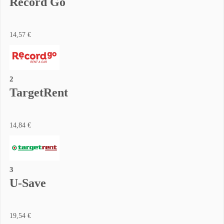
Record Go
14,57 €
2
TargetRent
14,84 €
3
U-Save
19,54 €