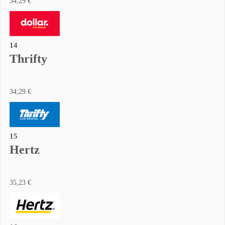
34,29 €
14
Thrifty
34,29 €
15
Hertz
35,23 €