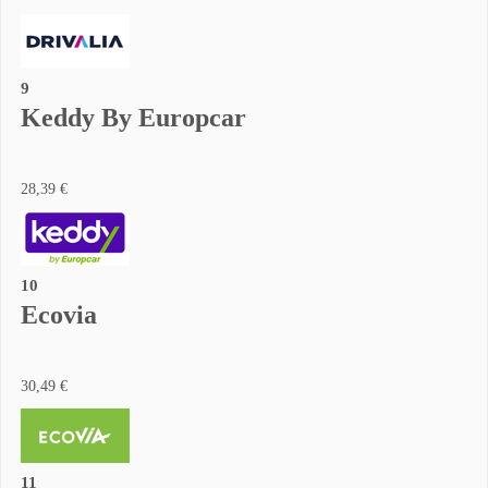
9
Keddy By Europcar
28,39 €
10
Ecovia
30,49 €
11