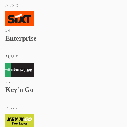
50,59 €
24
Enterprise
51,38 €
25
Key'n Go
59,27 €