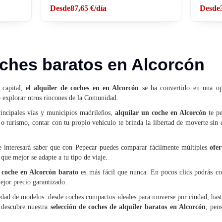
Desde
87,65 €
/día
Desde
oches baratos en Alcorcón
 capital,
el alquiler de coches en en Alcorcón
se ha convertido en una o
explorar otros rincones de la Comunidad.
rincipales vías y municipios madrileños,
alquilar un coche en Alcorcón
te pe
o o turismo, contar con tu propio vehículo te brinda la libertad de moverte s
 te interesará saber que con Pepecar puedes comparar fácilmente múltiples
ofer
 que mejor se adapte a tu tipo de viaje.
 coche en Alcorcón barato
es más fácil que nunca. En pocos clics podrás c
ejor precio garantizado.
iedad de modelos: desde coches compactos ideales para moverse por ciudad, has
 descubre nuestra
selección de coches de alquiler baratos en Alcorcón
, pens