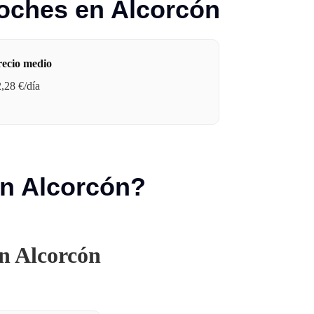
 coches en Alcorcón
recio medio
,28 €/día
en Alcorcón?
en Alcorcón