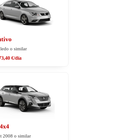
utivo
ledo o similar
73,40 €
/día
4x4
t 2008 o similar