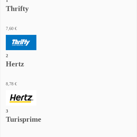
1
Thrifty
7,60 €
2
Hertz
8,78 €
3
Turisprime