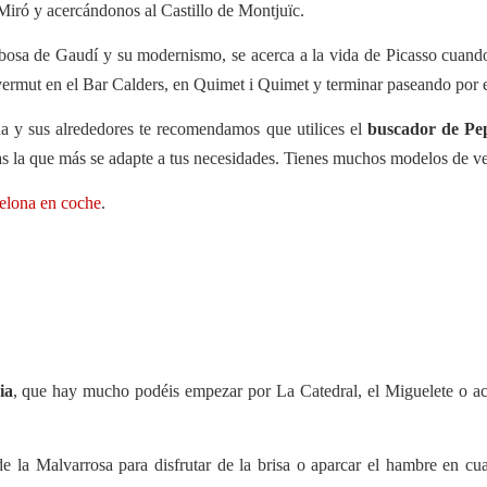
Miró y acercándonos al Castillo de Montjuïc.
bosa de Gaudí y su modernismo, se acerca a la vida de Picasso cuand
vermut en el Bar Calders, en Quimet i Quimet y terminar paseando por e
na y sus alrededores te recomendamos que utilices el
buscador de Pe
as la que más se adapte a tus necesidades. Tienes muchos modelos de veh
celona en coche
.
ia
, que hay mucho podéis empezar por La Catedral, el Miguelete o ace
de la Malvarrosa para disfrutar de la brisa o aparcar el hambre en cua