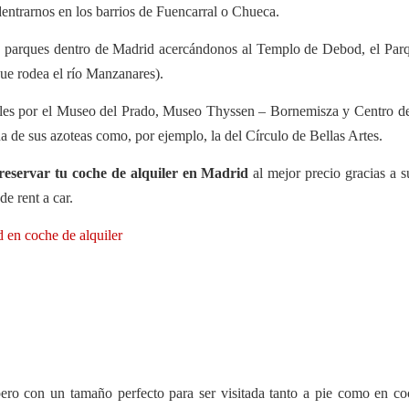
dentrarnos en los barrios de Fuencarral o Chueca.
us parques dentro de Madrid acercándonos al Templo de Debod, el Par
que rodea el río Manzanares).
rales por el Museo del Prado, Museo Thyssen – Bornemisza y Centro d
una de sus azoteas como, por ejemplo, la del Círculo de Bellas Artes.
reservar tu coche de alquiler en Madrid
al mejor precio gracias a 
de rent a car.
d en coche de alquiler
ro con un tamaño perfecto para ser visitada tanto a pie como en coc