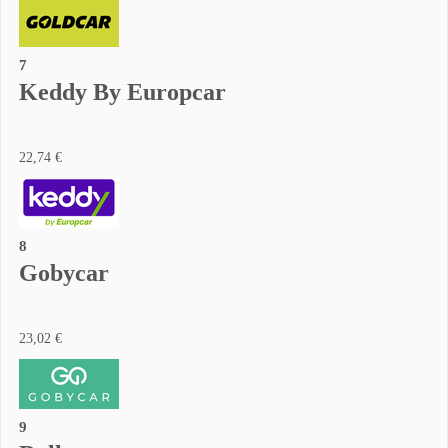
7
Keddy By Europcar
22,74 €
8
Gobycar
23,02 €
9