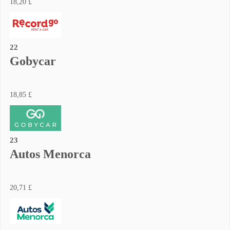
18,20 £
22
Gobycar
18,85 £
23
Autos Menorca
20,71 £