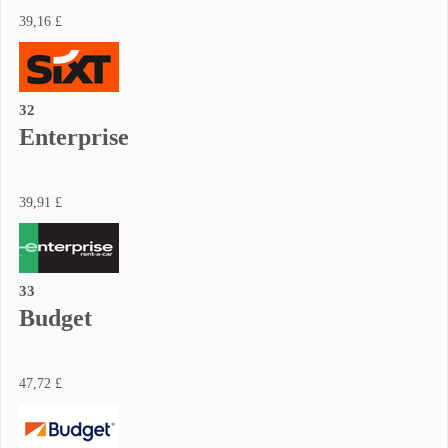
39,16 £
32
Enterprise
39,91 £
33
Budget
47,72 £