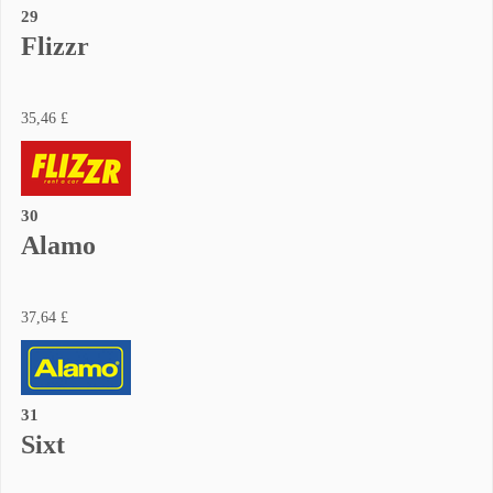
29
Flizzr
35,46 £
30
Alamo
37,64 £
31
Sixt