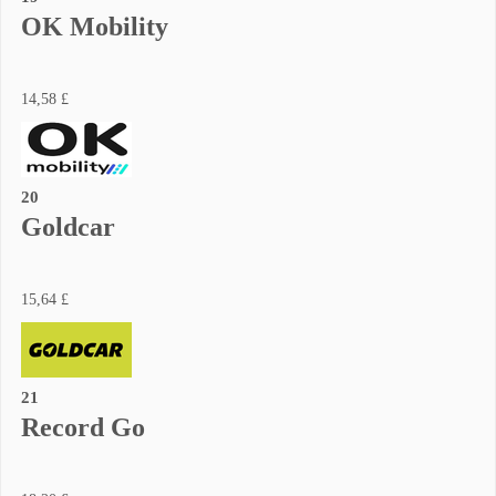
OK Mobility
14,58 £
20
Goldcar
15,64 £
21
Record Go