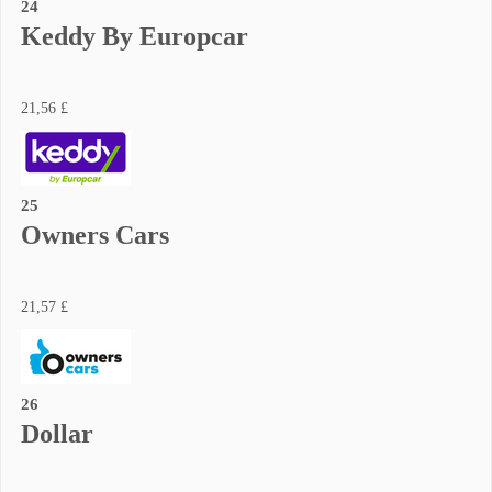
24
Keddy By Europcar
21,56 £
25
Owners Cars
21,57 £
26
Dollar