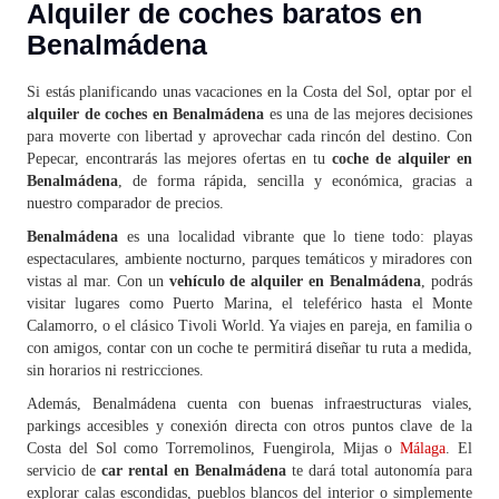
Alquiler de coches baratos en
Benalmádena
Si estás planificando unas vacaciones en la Costa del Sol, optar por el
alquiler de coches en Benalmádena
es una de las mejores decisiones
para moverte con libertad y aprovechar cada rincón del destino. Con
Pepecar, encontrarás las mejores ofertas en tu
coche de alquiler en
Benalmádena
, de forma rápida, sencilla y económica, gracias a
nuestro comparador de precios.
Benalmádena
es una localidad vibrante que lo tiene todo: playas
espectaculares, ambiente nocturno, parques temáticos y miradores con
vistas al mar. Con un
vehículo de alquiler en Benalmádena
, podrás
visitar lugares como Puerto Marina, el teleférico hasta el Monte
Calamorro, o el clásico Tivoli World. Ya viajes en pareja, en familia o
con amigos, contar con un coche te permitirá diseñar tu ruta a medida,
sin horarios ni restricciones.
Además, Benalmádena cuenta con buenas infraestructuras viales,
parkings accesibles y conexión directa con otros puntos clave de la
Costa del Sol como Torremolinos, Fuengirola, Mijas o
Málaga
. El
servicio de
car rental en Benalmádena
te dará total autonomía para
explorar calas escondidas, pueblos blancos del interior o simplemente