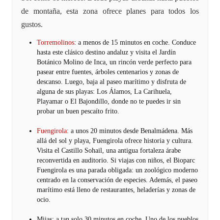
de montaña, esta zona ofrece planes para todos los
gustos.
Torremolinos
: a menos de 15 minutos en coche. Conduce
hasta este clásico destino andaluz y visita el Jardín
Botánico Molino de Inca, un rincón verde perfecto para
pasear entre fuentes, árboles centenarios y zonas de
descanso. Luego, baja al paseo marítimo y disfruta de
alguna de sus playas: Los Álamos, La Carihuela,
Playamar o El Bajondillo, donde no te puedes ir sin
probar un buen pescaíto frito.
Fuengirola
: a unos 20 minutos desde Benalmádena. Más
allá del sol y playa, Fuengirola ofrece historia y cultura.
Visita el Castillo Sohail, una antigua fortaleza árabe
reconvertida en auditorio. Si viajas con niños, el Bioparc
Fuengirola es una parada obligada: un zoológico moderno
centrado en la conservación de especies. Además, el paseo
marítimo está lleno de restaurantes, heladerías y zonas de
ocio.
Mijas: a tan solo 30 minutos en coche. Uno de los pueblos