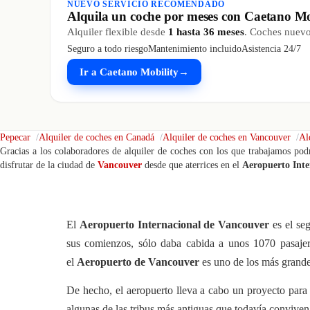
NUEVO SERVICIO RECOMENDADO
Alquila un coche por meses con Caetano Mo
Alquiler flexible desde
1 hasta 36 meses
. Coches nuevos
Seguro a todo riesgo
Mantenimiento incluido
Asistencia 24/7
Ir a Caetano Mobility
→
Pepecar
Alquiler de coches en Canadá
Alquiler de coches en Vancouver
Al
Gracias a los colaboradores de alquiler de coches con los que trabajamos podr
disfrutar de la ciudad de
Vancouver
desde que aterrices en el
Aeropuerto Inte
El
Aeropuerto Internacional de Vancouver
es el se
sus comienzos, sólo daba cabida a unos 1070 pasajero
el
Aeropuerto de Vancouver
es uno de los más grande
De hecho, el aeropuerto lleva a cabo un proyecto para q
algunas de las tribus más antiguas que todavía convive