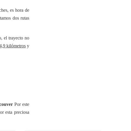
ches, es hora de
ntamos dos rutas
o, el trayecto no
4,9 kilómetros
y
couver
Por este
or esta preciosa