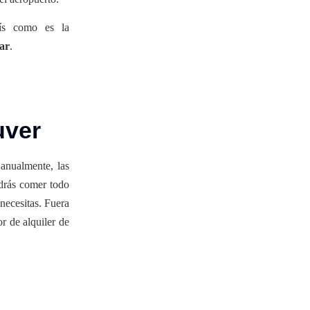
aís como es la
ar
.
uver
anualmente, las
drás comer todo
necesitas. Fuera
r de alquiler de