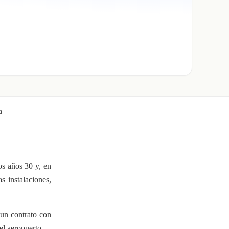
a
os años 30 y, en
 instalaciones,
 un contrato con
el aeropuerto.