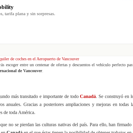
bility
, tarifa plana y sin sorpresas.
quiler de coches en el Aeropuerto de Vancouver
ás escoger entre un centenar de ofertas y descuentos el vehículo perfecto par
rnacional de Vancouver
.
gundo más transitado e importante de todo
Canadá
. Se construyó en l
s anuales. Gracias a posteriores ampliaciones y mejoras en todas las
s de toda América.
ue no se pierdan las culturas nativas del país. Para ello, han firmado
n en
Canadá
en el que éstas tienen la posibilidad de obtener trabajos en 