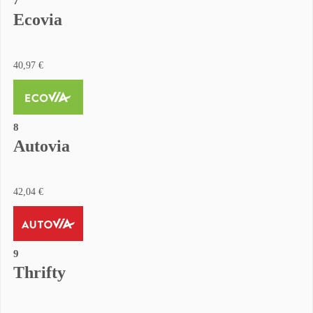
7
Ecovia
40,97 €
8
Autovia
42,04 €
9
Thrifty