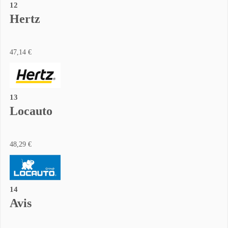
12
Hertz
47,14 €
13
Locauto
48,29 €
14
Avis