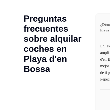
Preguntas
¿Dónd
frecuentes
Playa
sobre alquilar
coches en
En Pe
ampli
Playa d'en
d'en B
Bossa
mejor 
de ti 
Pepeca